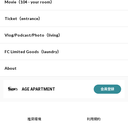
Movie（104 - your room）
Ticket（entrance）
Vlog/Podcast/Photo（living）
FC Limited Goods（laundry）
About
AGE APARTMENT
会員登録
推奨環境
利用規約