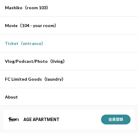
Mashiko（room 103）
Movie（104 - your room）
Ticket（entrance）
Vlog/Podcast/Photo（living）
FC Limited Goods（laundry）
About
AGE APARTMENT
会員登録