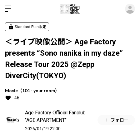
ロ
Standard Plan限定
＜ライブ映像公開＞ Age Factory
presents “Sono nanika in my daze”
Release Tour 2025 @Zepp
DiverCity(TOKYO)
Movie（104 - your room）
46
Age Factory Official Fanclub
"AGE APARTMENT"
フォロー
2026/01/19 22:00