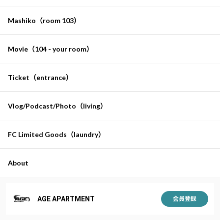
Mashiko（room 103）
Movie（104 - your room）
Ticket（entrance）
Vlog/Podcast/Photo（living）
FC Limited Goods（laundry）
About
AGE APARTMENT
会員登録