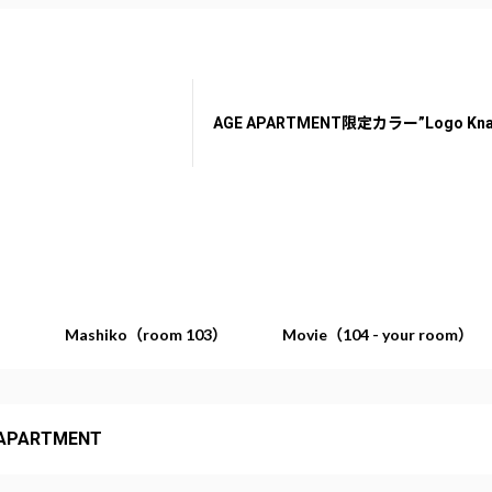
AGE APARTMENT限定カラー”Logo Kn
2）
Mashiko（room 103）
Movie（104 - your room）
 APARTMENT